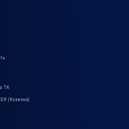
сть
о ТК
КЕЯ (Козелки)