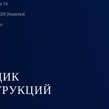
о ТК
КЕЯ (Козелки)
от
ЩИК
ТРУКЦИЙ