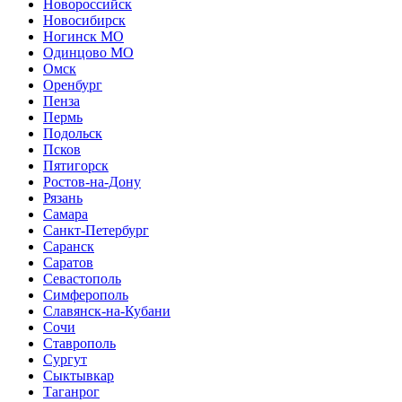
Новороссийск
Новосибирск
Ногинск МО
Одинцово МО
Омск
Оренбург
Пенза
Пермь
Подольск
Псков
Пятигорск
Ростов-на-Дону
Рязань
Самара
Санкт-Петербург
Саранск
Саратов
Севастополь
Симферополь
Славянск-на-Кубани
Сочи
Ставрополь
Сургут
Сыктывкар
Таганрог