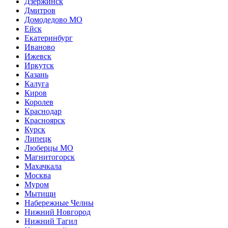
Дзержинск
Дмитров
Домодедово МО
Ейск
Екатеринбург
Иваново
Ижевск
Иркутск
Казань
Калуга
Киров
Королев
Краснодар
Красноярск
Курск
Липецк
Люберцы МО
Магнитогорск
Махачкала
Москва
Муром
Мытищи
Набережные Челны
Нижний Новгород
Нижний Тагил